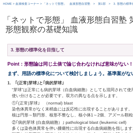
HOME
>
血液検査コーナー
>
「ネットで形態」 血液形態自習塾
>
第1部
> 3. 形態の標
「ネットで形態」 血液形態自習塾
形態観察の基礎知識
3. 形態の標準化を目指して
Point：形態論は同じ土俵で論じ合わなければ意味がない
まず、用語の標準化について検討しましょう。基準案がな
1. ｢(正常)芽球｣と｢病的芽球｣
“芽球”は正常にも病的芽球（白血病細胞）としても混同されて
使い分けることが必要です。双方の異なる点を示します。
①｢(正常)芽球｣ （normal) blast
染色体異常がなく末梢血には反応性に出現することがあります。
核は円形～類円形、核形不整なし、核小体1～2個、アズール顆
②｢病的芽球 (白血病細胞）｣ pathological blast (leukemic cell)
多くは染色体異常を伴い腫瘍性に出現する白血病細胞を指します