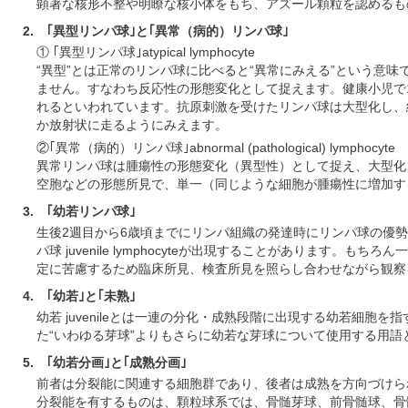
顕著な核形不整や明瞭な核小体をもち、アズール顆粒を認めるも
2. ｢異型リンパ球｣と｢異常（病的）リンパ球｣
① ｢異型リンパ球｣atypical lymphocyte
“異型”とは正常のリンパ球に比べると“異常にみえる”という意
ません。すなわち反応性の形態変化として捉えます。健康小児で
れるといわれています。抗原刺激を受けたリンパ球は大型化し、
か放射状に走るようにみえます。
②｢異常（病的）リンパ球｣abnormal (pathological) lymphocyte
異常リンパ球は腫瘍性の形態変化（異型性）として捉え、大型化
空胞などの形態所見で、単一（同じような細胞が腫瘍性に増加す
3. ｢幼若リンパ球｣
生後2週目から6歳頃までにリンパ組織の発達時にリンパ球の優
パ球 juvenile lymphocyteが出現することがあります。
定に苦慮するため臨床所見、検査所見を照らし合わせながら観察
4. ｢幼若｣と｢未熟｣
幼若 juvenileとは一連の分化・成熟段階に出現する幼若細胞を指す
た“いわゆる芽球”よりもさらに幼若な芽球について使用する用語
5. ｢幼若分画｣と｢成熟分画｣
前者は分裂能に関連する細胞群であり、後者は成熟を方向づけら
分裂能を有するものは、顆粒球系では、骨髄芽球、前骨髄球、骨