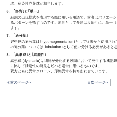
球、多染性赤芽球が相当します。
6. ｢多彩｣と｢単一｣
細胞の出現様式を表現する際に用いる用語で、前者はバリエーシ
るパターンを指すものです。原則として多彩は反応性に、単一（mon
ます。
7. ｢過分葉｣
好中球の過分葉は｢hypersegmentation｣として従来から
の過分葉については｢lobulation｣として使い分ける必要がある
8. ｢異形成｣と｢異型性｣
異形成 (dysplasia)は細胞が分化する段階において発生する成熟障
に比して腫瘍性の所見を述べる場合に用いるものです。
双方ともに異常クローン、形態異常を持ちあわせています。
≪前のページへ
目次ページへ