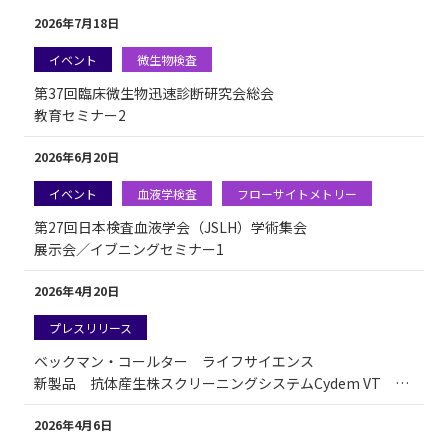
2026年7月18日
イベント
微生物検査
第37回臨床微生物迅速診断研究会総会
教育セミナー2
2026年6月20日
イベント
血液学検査
フローサイトメトリー
第27回日本検査血液学会（JSLH）学術集会
展示会／イブニングセミナー1
2026年4月20日
プレスリリース
ベックマン・コールター ライフサイエンス
新製品 抗体産生株スクリーニングシステムCydem VT 国内販売開始のお知らせ
2026年4月6日