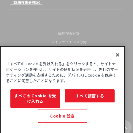
（臨床検査分野版）
臨床検査分野
ライフサイエンス分野
企業情報
米国本社リンク（English）
「すべての Cookie を受け入れる」をクリックすると、サイトナ
サイトポリシー
ビゲーションを強化し、サイトの使用状況を分析し、弊社のマー
ケティング活動を支援するために、デバイスに Cookie を保存す
プライバシーポリシー
ることに同意したことになります。
© ベックマン・コールター株式会社. All rights reserved.
すべての Cookie を受
すべて拒否する
け入れる
Cookie 設定