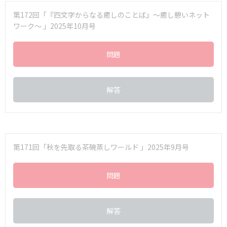
第172回「『四文字からなる癒しのことば』～癒し憩いネット
ワーク～ 」2025年10月号
問題
解答
第171回「秋を先取る茶碗蒸しワールド 」2025年9月号
問題
解答