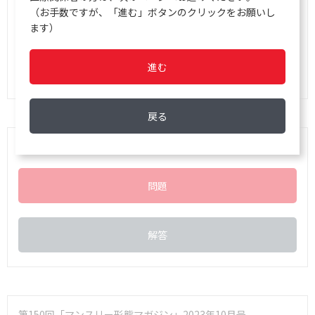
（お手数ですが、「進む」ボタンのクリックをお願いし
問題
ます）
解答
進む
戻る
第151回「マンスリー形態マガジン」2023年11月号
問題
解答
第150回「マンスリー形態マガジン」2023年10月号