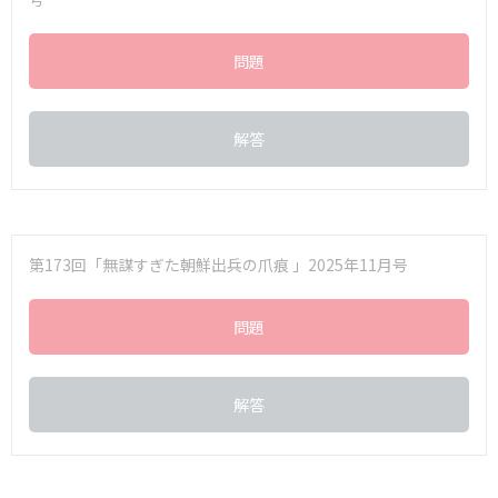
問題
解答
第173回「無謀すぎた朝鮮出兵の爪痕 」2025年11月号
問題
解答