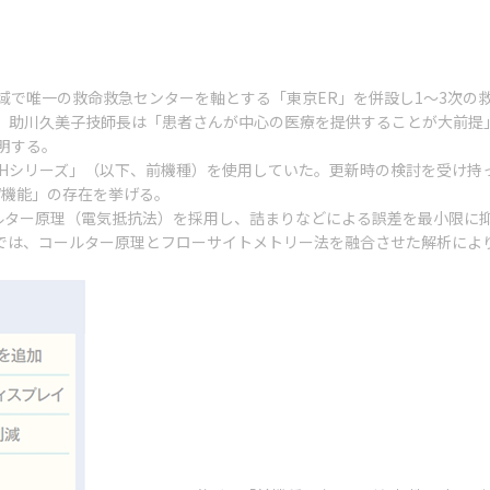
域で唯一の救命救急センターを軸とする「東京ER」を併設し1～3次の
。助川久美子技師長は「患者さんが中心の医療を提供することが大前提
明する。
「LHシリーズ」（以下、前機種）を使用していた。更新時の検討を受け
W機能」の存在を挙げる。
ールター原理（電気抵抗法）を採用し、詰まりなどによる誤差を最小限に
ズでは、コールター原理とフローサイトメトリー法を融合させた解析によ