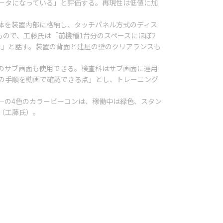
データになっている」と評価する。再現性は低値に加
。
C本体を装置内部に格納し、タッチパネル方式のディス
ので、工藤氏は「前機種1台分のスペースにほぼ2
た」と話す。装置の背面と建屋の壁のクリアランスも
のサブ画面も使用できる。検査科はサブ画面に運用
の手順を動画で確認できる点」とし、トレーニング
―の4色のカラービーコンは、稼働中は緑色、スタン
（工藤氏）。