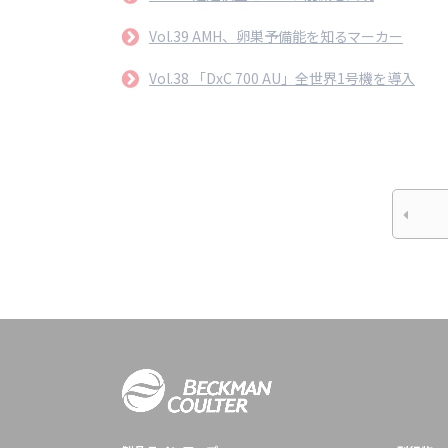
Vol.39 AMH、卵巣予備能を知るマーカー
Vol.38 「DxC 700 AU」全世界1号機を導入