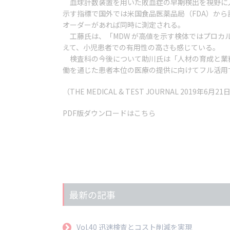
血球計数装置を用いた敗血症の早期検出を視野に入れ
示す指標で国外では米国食品医薬品局（FDA）から
オーダーがあれば同時に測定される。
工藤氏は、「MDW が高値を示す検体ではプロカル
えて、小児患者での有用性の高さも感じている。
検査科の今後について助川氏は「人材の育成と業務の効
働を通じた患者本位の医療の提供に向けてフル活用
（THE MEDICAL & TEST JOURNAL 2019年6月2
PDF版ダウンロードはこちら
最新の記事
Vol.40 迅速検査とコスト削減を実現