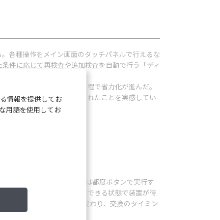
ている。各種操作をメイン画面のタッチパネルで行えるな
れた条件に応じて再検査や追加検査を自動で行う「ディ
れるとともに測定、再検の工程で省力化が進んだ。
」とし、検査フローが改善されたことを実感してい
る情報を提供してお
な用語を使用してお
。1日1回の洗浄は前機種では都度ボタンで実行す
が実施され、管理血球を測定できる状態で装置が待
なくなるとビーコンが黄色に変わり、交換のタイミン