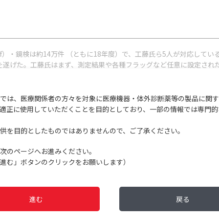
Diff）・鏡検は約14万件 （ともに18年度）で、工藤氏ら5人が対応し
でも進化を遂げた。工藤氏はまず、測定結果や各種フラッグなど任意に設定さ
し出し、装置に載せ直す必要があった。現在はそうした煩雑さが解消さ
取り出すだけになった。空いた時間は落ち着いて鏡検に充てられている
では、医療関係者の方々を対象に医療機器・体外診断薬等の製品に関す
結果報告まで）は9分8秒、前機種よりも1分近く早まった。
適正に使用していただくことを目的としており、一部の情報では専門的
供を目的としたものではありませんので、ご了承ください。
次のページへお進みください。
進む」ボタンのクリックをお願いします）
は「自動デイリーチェック／シャットダウン機能」によって軽減された
開始する。始業時はあらかじめ設定した時間になるとデイリーチェック
進む
戻る
きるようになって「とても助かっている」（工藤氏）と好評。残量が少
った。