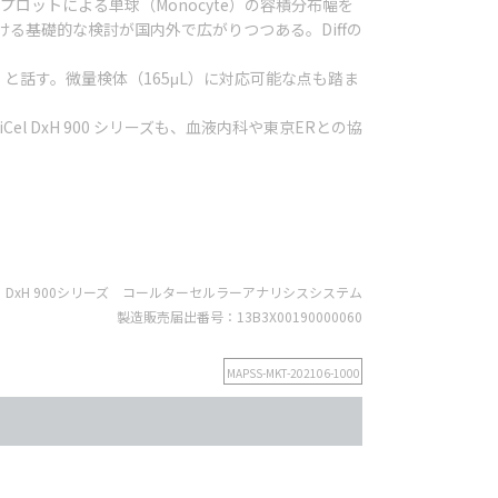
ットによる単球（Monocyte）の容積分布幅を
る基礎的な検討が国内外で広がりつつある。Diffの
と話す。微量検体（165μL）に対応可能な点も踏ま
DxH 900 シリーズも、血液内科や東京ERとの協
el DxH 900シリーズ コールターセルラーアナリシスシステム
製造販売届出番号：13B3X00190000060
MAPSS-MKT-202106-1000