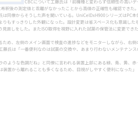
CBCについて工藤氏は「前機種と変わらず信頼性の高い
際に希釈後の測定値と乖離がなかったことから高値の正確性も確認できた
同僚からそうした声を聞いている。UniCelDxH900シリーズはP
よりもすっきりした外観になった。設計変更は省スペース化も意識したも
の見直しをした。またISO取得を視野に入れた試薬の保管法に変更でき
ため、左側のメイン画面で検査の進捗などをモニターしながら、右側
工藤氏は「一番便利なのは試薬の交換や、あまり行わないメンテナンス
のような色調だね」と同僚に言われる装置上部にある緑、青、黄、赤
は装置から離れることも多くなるため、目視がしやすく便利になった」