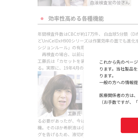
効率性高める各種機能
年間検査件数はCBCが約17万件、 白血球5分類（
どUniCelDxH900シリーズは作業効率の面
シジョンルール」の有用性を挙 げる。
再検査の場合、以前は該当する検体を手作業で探
工藤氏は「カセットを装置にセットした後は最後に
これから先のページ
る。実際に、19年4月の外来のTAT（検体到着から
ります。当社製品を
ります。
一般の方への情報提
医療関係者の方は、
（お手数ですが、「
朝夕のメンテナンスの負荷
る必要があったが、今は設定時間になれば自動的に
機。そのほか希釈液は小型化され、4個をセットで
グを告げるため、液切れによる装置の停止もなくな