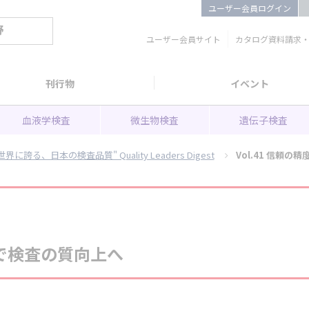
ユーザー会員ログイン
野
ユーザー会員サイト
カタログ資料請求
刊行物
イベント
血液学検査
微生物検査
遺伝子検査
世界に誇る、日本の検査品質" Quality Leaders Digest
Vol.41 信頼
で検査の質向上へ