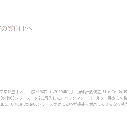
京都墨田区、一般719床）は2019年1月に血球計数装置「UniCelDxH
iCelDxH900シリーズ）を2式導入した。ベックマン・コールター製
え、UniCelDxH900シリーズが備える各種機能を活用してさらなる