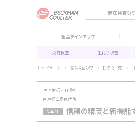
臨床検査分
製品ラインアップ
免疫検査
生化学検査
トップページ
臨床検査分野
刊行物一覧
"
2019年6月21日掲載
東京都立墨東病院
信頼の精度と新機能
Vol.41