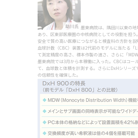
墨東病院は、隅田川以東の地
あり、区東部医療圏の中核病院としての役割を担う
安全で質の高い医療につながると検査科の方針を説
血球計数（CBC）装置は2代前のモデルに当たる
て測定精度の高さ、標本作製の速さ、さらに「MD
墨東病院では3月から本稼働に入った。CBCはコ
て、血球数と体積を計測する。さらにDxHシリー
の信頼性を確保した。