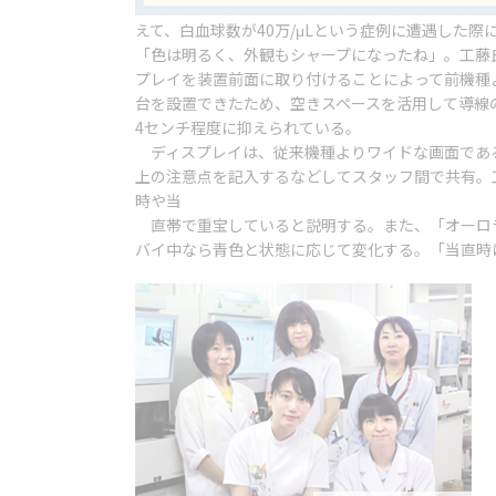
えて、白血球数が40万/μLという症例に遭遇した
「色は明るく、外観もシャープになったね」。工藤氏は
プレイを装置前面に取り付けることによって前機種
台を設置できたため、空きスペースを活用して導線
4センチ程度に抑えられている。
ディスプレイは、従来機種よりワイドな画面である
上の注意点を記入するなどしてスタッフ間で共有。
時や当
直帯で重宝していると説明する。また、「オーロラ
バイ中なら青色と状態に応じて変化する。「当直時