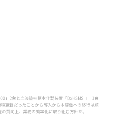
900」2台と血液塗抹標本作製装置「DxHSMSⅡ」1台
からの機種更新だったことから導入から本稼働への移行は順
検査の質向上、業務の効率化に取り組む方針だ。