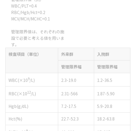
WBC/PLT=0.4
RBC/Hgb/Hct=0.2
MCV/MCH/MCHC=0.1
管理限界値は、それぞれの施
設で必要と考える値を用いま
す。
検査項目（単位）
外来群
入院群
管理限界幅
管理限界幅
9
WBC(×10
/L)
2.3-19.0
1.2-36.5
12
RBC(×10
/L)
2.31-566
1.87-5.90
Hgb(g/dL)
7.2-17.5
5.9-20.8
Hct(%)
22.7-52.3
18.2-63.8
9