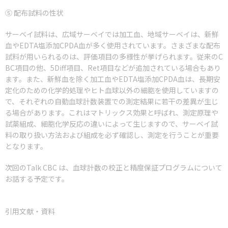
⑤ 配布試料の性状
サーベイ試料は、広域サーベイでは加工血、地域サーベイは、新鮮
血やEDTA塩添加CPDA血が多く使用されています。さまざまな配布
試料が用いられるのは、評価項目の多様性が挙げられます。従来のC
BC項目の他、5Diff項目、Ret項目などが追加されている場合もあり
ます。また、新鮮血を除く加工血やEDTA塩添加CPDA血は、長期安
定化のための化学的処理やヒト血球以外の細胞を使用していますの
で、それぞれの自動血球計数装置での測定結果に若干の差異が生じ
る場合があります。これはマトリックス効果と呼ばれ、測定原理や
試薬組成、細胞化学反応の違いによって生じますので、サーベイ試
料の取り扱い方法および組成を必ず確認し、測定を行うことが重要
となります。
次回のTalk CBC は、血球計数の校正と精度保証プログラムについて
お話する予定です。
引用文献・資料