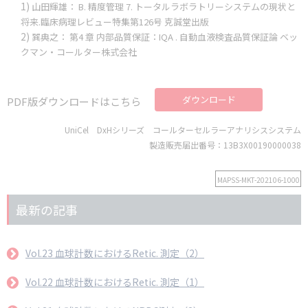
山田輝雄： B. 精度管理 7. トータルラボラトリーシステムの現状と
将来.臨床病理レビュー特集第126号 克誠堂出版
巽典之： 第4 章 内部品質保証：IQA . 自動血液検査品質保証論 ベッ
クマン・コールター株式会社
ダウンロード
PDF版ダウンロードはこちら
UniCel DxHシリーズ コールターセルラーアナリシスシステム
製造販売届出番号：13B3X00190000038
MAPSS-MKT-202106-1000
最新の記事
Vol.23 血球計数におけるRetic. 測定（2）
Vol.22 血球計数におけるRetic. 測定（1）