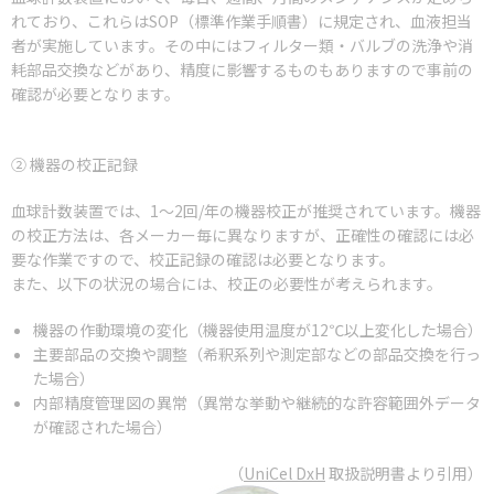
れており、これらはSOP（標準作業手順書）に規定され、血液担当
者が実施しています。その中にはフィルター類・バルブの洗浄や消
耗部品交換などがあり、精度に影響するものもありますので事前の
確認が必要となります。
② 機器の校正記録
血球計数装置では、1～2回/年の機器校正が推奨されています。機器
の校正方法は、各メーカー毎に異なりますが、正確性の確認には必
要な作業ですので、校正記録の確認は必要となります。
また、以下の状況の場合には、校正の必要性が考えられます。
機器の作動環境の変化（機器使用温度が12℃以上変化した場合）
主要部品の交換や調整（希釈系列や測定部などの部品交換を行っ
た場合）
内部精度管理図の異常（異常な挙動や継続的な許容範囲外データ
が確認された場合）
（
UniCel DxH
取扱説明書より引用）