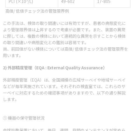
PLT(×10
/L)
49-602
17-805
高値/ 低値チェック法の管理限界例
この手法は、検体の取り間違いには有効ですが、患者の病態変化に
より管理限界値は上昇するので考慮が必要です。また、装置の異常
に際しては、複数の検体において連続的な異常を示すことから検体
の取り間違いや病態変化との鑑別は容易です。
尚、前回値がない検体については高値/ 低値チェック法の管理限界を
用います。
2) 外部精度管理（EQA : External Quality Assurance）
外部精度管理（EQA）は、全国規模の広域サーベイや地域サーベイ
などが毎年実施されています。それぞれの検査室では、これらのサ
ーベイに対応するための確認事項がありますので、以下の通り解説
します。
① 機器の保守管理状況
血球計数装置において、毎日、週間、月間のメンテナンスが定めら