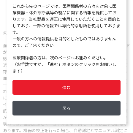
これから先のページでは、医療関係者の方々を対象に医
療機器・体外診断薬等の製品に関する情報を提供してお
6C コントロール
ります。当社製品を適正に使用していただくことを目的と
しており、一部の情報では専門的な用語を使用しておりま
す。
④ 測定モード間差の確認
一般の方への情報提供を目的としたものではありません
ので、ご了承ください。
血球計数装置には、自動測定、マニュアル測定の2種類の測定モード
が搭載されています。大量検体処理には自動測定モードを使用し、
医療関係者の方は、次のページへお進みください。
微量検体やSTAT検体にはマニュアル測定モードを使用しています。
（お手数ですが、「進む」ボタンのクリックをお願いし
通常、それらの測定モードには測定モード間差が存在することをご
ます）
存じでしょうか。測定される全血検体は、周知の通り赤血球などの
血球成分とタンパクを含む血漿成分から成り、陰圧状態の細いチュ
ーブの中をゆっくりと流れながら血液サンプリングバルブまで運ば
進む
れます。血球成分は、それぞれ比重が異なり、また、タンパク濃度
により粘性も変わります。このような性状の特性から、チューブラ
インの長さが異なる測定モードでは、測定値の差が生じます。具体
戻る
的には、比重の軽い血小板はラインの中を早く流れ、タンパク濃度
が低下するとよりその傾向が強くなります。そのために、血球計数
装置では、自動測定とマニュアル測定の両モードを校正する必要が
あります。機器の校正を行った場合、自動測定とマニュアル測定に