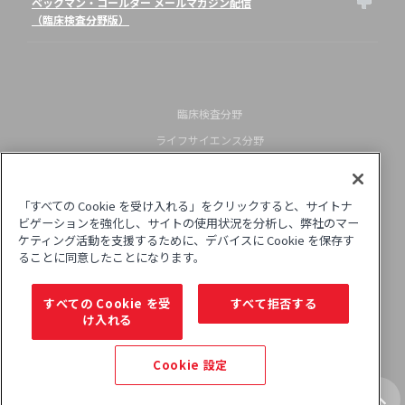
ベックマン・コールター メールマガジン配信
（臨床検査分野版）
臨床検査分野
ライフサイエンス分野
企業情報
米国本社リンク（English）
「すべての Cookie を受け入れる」をクリックすると、サイトナ
サイトポリシー
ビゲーションを強化し、サイトの使用状況を分析し、弊社のマー
ケティング活動を支援するために、デバイスに Cookie を保存す
プライバシーポリシー
ることに同意したことになります。
© ベックマン・コールター株式会社. All rights reserved.
すべての Cookie を受
すべて拒否する
け入れる
Cookie 設定