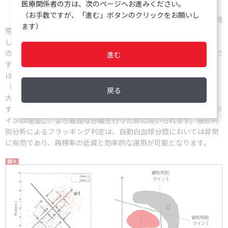
医療関係者の方は、次のページへお進みください。
（お手数ですが、「進む」ボタンのクリックをお願いし
線形判別分析は統計的手法の1つで、さまざまな条件から正常と異
ます）
常集団を適切に分離し、最適なフラッギングの判定基準を見つけ出
します。下段左図では、正常（青）と異常（赤）の集団に対してど
のようにして線形判別ラインが2つの集団を分離するかを示した例で
進む
す。このような、異常と正常集団が混在した中で判定を行う場合に
は非常に有効です。また、同様に下段右図は、正常（青）と異常
（赤）の集団の形状が複雑となる場合で、２つの線形判別ラインが
戻る
大きく移動して異常集団から正常集団を分離するかを示した例で
す。このように、より複雑な2つの集団が存在した場合、これらのラ
インは増加し、より最適な分離を行うために用いられます。線形判
別分析によるフラッギング判定は、自動白血球分類においては非常
に有効であり、再検率の低減と効率的な運用が可能となります。