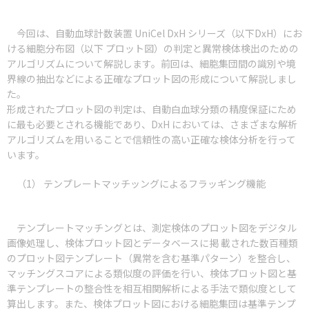
今回は、自動血球計数装置 UniCel DxH シリーズ（以下DxH）にお
ける細胞分布図（以下 プロット図）の判定と異常検体検出のための
アルゴリズムについて解説します。前回は、細胞集団間の識別や境
界線の抽出などによる正確なプロット図の形成について解説しまし
た。
形成されたプロット図の判定は、自動白血球分類の精度保証にため
に最も必要とされる機能であり、DxH においては、さまざまな解析
アルゴリズムを用いることで信頼性の高い正確な検体分析を行って
います。
（1） テンプレートマッチッングによるフラッギング機能
テンプレートマッチングとは、測定検体のプロット図をデジタル
画像処理し、検体プロット図とデータベースに掲 載された数百種類
のプロット図テンプレート（異常を含む基準パターン）を整合し、
マッチングスコアによる類似度の評価を行い、検体プロット図と基
準テンプレートの整合性を相互相関解析による手法で類似度として
算出します。また、検体プロット図における細胞集団は基準テンプ