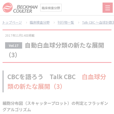
臨床検査分野
トップページ
臨床検査分野
刊行物一覧
Talk CBC ～血
2017年11月14日掲載
自動白血球分類の新たな展開
Vol.17
（3）
CBCを語ろう Talk CBC
白血球分
類の新たな展開（3）
細胞分布図（スキャッタープロット）の判定とフラッギン
グアルゴリズム