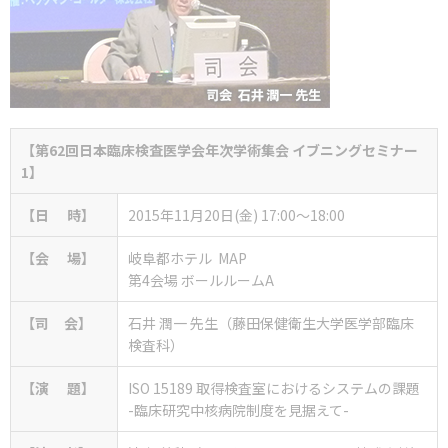
【
第62回日本臨床検査医学会年次学術集会
イブニングセミナー
1
】
【日 時】
2015年11月20日(金) 17:00～18:00
【会 場】
岐阜都ホテル
MAP
第4会場 ボールルームA
【司 会】
石井 潤一 先生（藤田保健衛生大学医学部臨床
検査科）
【演 題】
ISO 15189 取得検査室におけるシステムの課題
-臨床研究中核病院制度を見据えて-