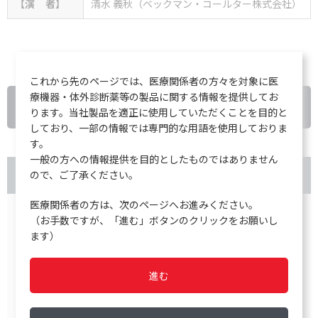
【演 者】
清水 義秋（ベックマン・コールター株式会社）
これから先のページでは、医療関係者の方々を対象に医
療機器・体外診断薬等の製品に関する情報を提供してお
戻る
ります。当社製品を適正に使用していただくことを目的と
しており、一部の情報では専門的な用語を使用しておりま
す。
一般の方への情報提供を目的としたものではありません
ので、ご了承ください。
イベント アーカイブ
医療関係者の方は、次のページへお進みください。
2026
（お手数ですが、「進む」ボタンのクリックをお願いし
ます）
2025
進む
2024
2023