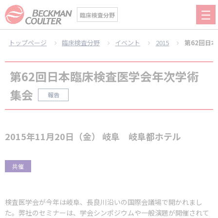
臨床検査分野
トップページ
臨床検査分野
イベント
2015
第62回日
第62回日本臨床検査医学会年次学術
集会
報告
2015年11月20日（金） 岐阜 岐阜都ホテル
共催
検査医学会が今年は岐阜、長良川沿いの国際会議場で開かれまし
た。弊社のセミナーは、学会シンポジウムや一般演題が開催されて