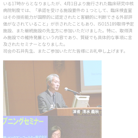
いる17時からとなりましたが、4月1日より施行された臨床研究中核
病院制度では、「承認を受ける施設要件の１つとして、臨床検査室
はその技術能力が国際的に認定されたと客観的に判断できる外部評
価がなされていること」が示されたこともあり、ISO15189取得予定
施設、また継続施設の先生方に参加いただけました。特に、取得済
み施設での維持発展という内容であり、質疑でも具体的な事項に言
及されたセミナーとなりました。
司会の石井先生、またご参加いただた皆様にお礼申し上げます。