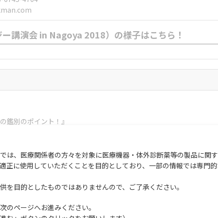
kman.com
講演会 in Nagoya 2018）の様子は
こちら！
の鑑別のポイント！』
 検査部）
では、医療関係者の方々を対象に医療機器・体外診断薬等の製品に関す
適正に使用していただくことを目的としており、一部の情報では専門的
供を目的としたものではありませんので、ご了承ください。
算、凝固検査や生化学検査などの自動分析装置の結果のほかに末梢血液
次のページへお進みください。
に関しては、さらに骨髄の形態観察や細胞表面マーカー検査、遺伝子・