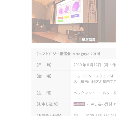
【
ヘマトロジー講演会 in Nagoya 2019
】
【日 時】
2019 年 8 月12日（月・休
【会 場】
ミッドランドスクエア5
名古屋市中村区名駅四丁目
【主 催】
ベックマン・コールター
【お申し込み】
お申し込み受付は
【お問合わせ先】
TEL ： 0120-566-730 / 0