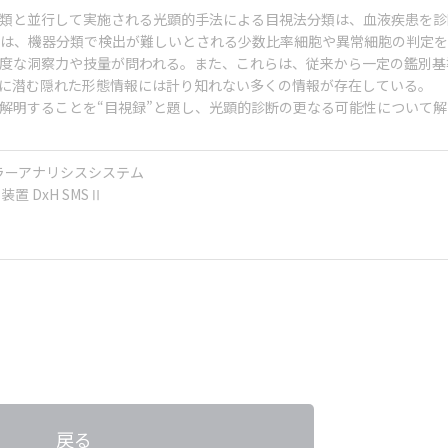
類と並行して実施される光顕的手法による目視法分類は、血液疾患を診
は、機器分類で検出が難しいとされる少数比率細胞や異常細胞の判定を
度な洞察力や技量が問われる。また、これらは、従来から一定の鑑別基
に潜む隠れた形態情報には計り知れない多くの情報が存在している。
解明することを“目視録”と題し、光顕的診断の更なる可能性について解
セルラーアナリシスシステム
置 DxH SMSⅡ
戻る