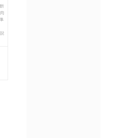
断
肉
準
説