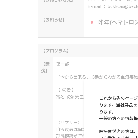
E-mail ：
bckkcas@bec
【お知らせ】
昨年(ヘマトロジー
【
プログラム
】
【講
第一部
演】
『今から出来る，形態からわかる血液疾患
【 演 者 】
常名 政弘 先生（東京大学医学部附属病院
これから先のページ
ります。当社製品を
ります。
一般の方への情報提
（サマリー）
血液疾患は問診から始まり臨床検査では血
医療関係者の方は、
形態観察が行われ診断される。特に白血病