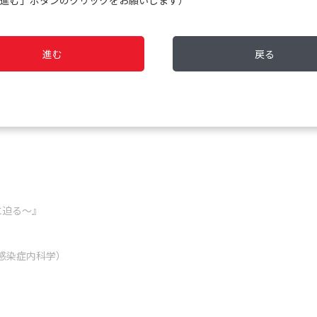
進む」ボタンのクリックをお願いします）
査において我々臨床検査技師は、依頼のあった項目の検査をするだけで
を把握して診断に導くための検査のアドバイスを臨床にすることも大切
カー検査、遺伝子・染色体検査の結果により最終的に診断されることが
進む
戻る
一部には細胞形態を詳細に観察することにより早期診断へ導くための特
して習得することも我々，血液検査技師としての務めと考える。具体的
た場合には急性前骨髄性白血病、球状赤血球が見られ血小板減少を伴っ
れる。
からできる、形態からわかる血液疾患の鑑別のポイントを初心者向けに
に迫る～』
液感染症内科学）