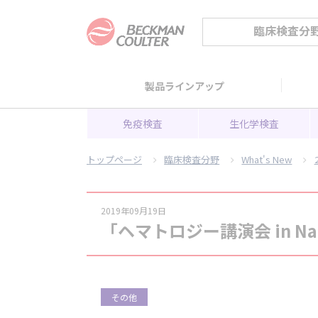
臨床検査分
製品ラインアップ
免疫検査
生化学検査
トップページ
臨床検査分野
What's New
2019年09月19日
「ヘマトロジー講演会 in N
その他