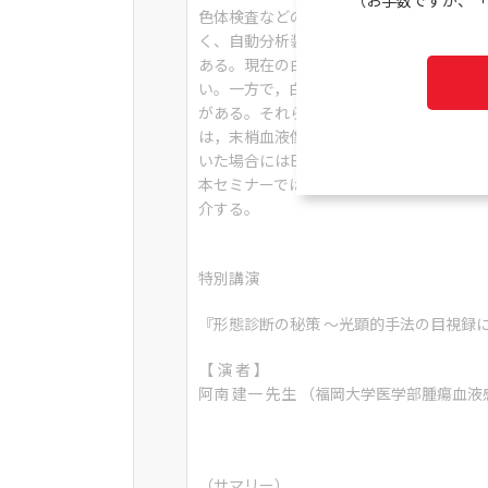
（お手数ですが、「
色体検査などの検査が必要である。日常検
く、自動分析装置の結果や細胞形態の特徴
ある。現在の白血病の診断は細胞表面マー
い。一方で，白血病やその他の血液疾患の
がある。それらを理解して、自分の力量と
は，末梢血液像にファゴット細胞が見られ
いた場合にはEVANS症候群などがあげら
本セミナーでは、日常検査で誰にでも、今
介する。
特別講演
『形態診断の秘策 ～光顕的手法の目視録
【 演 者 】
阿南 建一 先生 （福岡大学医学部腫瘍血
（サマリー）