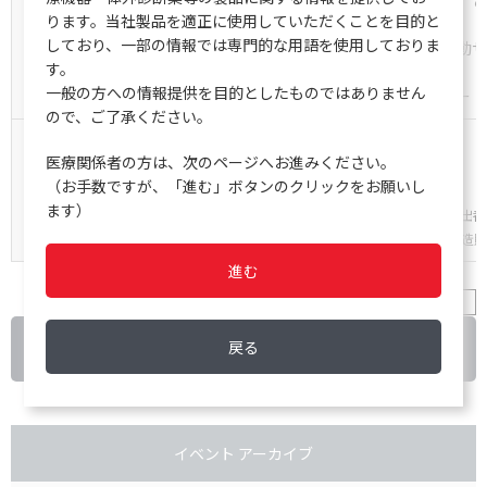
【要 旨】
昨今、働き方改革やコスト削減の圧力などから、さ
ります。当社製品を適正に使用していただくことを目的と
しており、一部の情報では専門的な用語を使用しておりま
まず、2022年7月に販売を開始します新製品 自
す。
一般の方への情報提供を目的としたものではありません
続いて、全自動クリニカルフローサイトメーター 
ので、ご了承ください。
【関連製品】
自動サンプル調整システム CellMek SPS
医療関係者の方は、次のページへお進みください。
全自動フローサイトメーターAQUIOS
（お手数ですが、「進む」ボタンのクリックをお願いし
ます）
自動サンプル調整システム CellMek SPS
製造販売届出番号
AQUIOS 全自動クリニカルフローサイトメーター 製造販売
進む
MAPSS-DX-202207-6
戻る
戻る
イベント アーカイブ