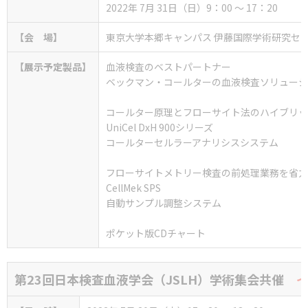
2022年 7月 31日（日）9：00 ～ 17：20
【会 場】
東京大学本郷キャンパス 伊藤国際学術研究セン
【展示予定製品】
血液検査のベストパートナー
ベックマン・コールターの血液検査ソリューシ
コールター原理とフローサイト法のハイブリッ
UniCel DxH 900シリーズ
コールターセルラーアナリシスシステム
フローサイトメトリー検査の前処理業務を省力
CellMek SPS
自動サンプル調整システム
ポケット版CDチャート
第23回日本検査血液学会（JSLH）学術集会
共催
イ