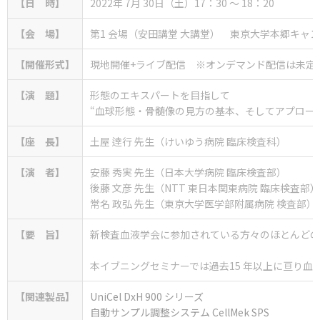
【日 時】
2022年 7月 30日（土）17：30 ～ 18：20
【会 場】
第1 会場（安田講堂 大講堂） 東京大学本郷キャ
【開催形式】
現地開催+ライブ配信 ※オンデマンド配信は未定
【演 題】
形態のエキスパートを目指して
“血球形態・骨髄像の見方の基本、そしてアプロー
【座 長】
土屋 逹行 先生（けいゆう病院 臨床検査科）
【演 者】
安藤 秀実 先生（日本大学病院 臨床検査部）
後藤 文彦 先生（NTT 東日本関東病院 臨床検査部）
常名 政弘 先生（東京大学医学部附属病院 検査部）
【要 旨】
新検査血液学会に参加されている方々のほとんどの
本イブニングセミナーでは過去15 年以上に亘り
【関連製品】
UniCel DxH 900 シリーズ
自動サンプル調整システム CellMek SPS