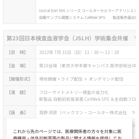
UniCel DxH 900 シリーズ コールターセルラーアナリシス
自動サンプル調整システム CellMek SPS 製造販売届出番号：1
第23回日本検査血液学会（JSLH）学術集会
共催
ラ
【日 時】
2022年 7月 31日（日）11：30 ～ 12：20
【会 場】
第10会場（東京大学本郷キャンパス 医学部総合中央館
【開催形式】
現地開催 + ライブ配信 ＋ オンデマンド配信
【演 題】
フローサイトメトリー検査の省力化
新製品 自動前処理装置 CellMek SPS ＆全自動フロ
【座 長】
高野 邦彦（ベックマン・コールター株式会社 ラ
【演 者】
伊藤 俊行（ベックマン・コールター株式会社 ラ
これから先のページでは、医療関係者の方々を対象に医
療機器・体外診断薬等の製品に関する情報を提供してお