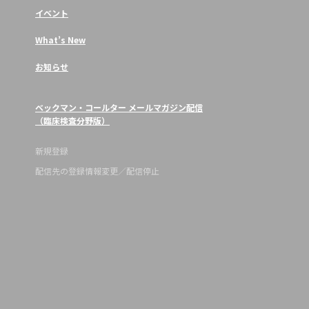
イベント
What’s New
お知らせ
ベックマン・コールター メールマガジン配信
（臨床検査分野版）
新規登録
配信先の登録情報変更／配信停止