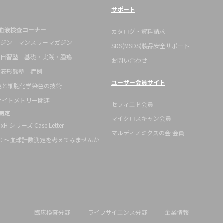
サポート
血液検査コーナー
カタログ・資料請求
ガジン マンスリーマガジン
SDS(MSDS)製品安全サポート
態自習塾 基礎・実践・腫瘍
お問い合わせ
血液形態塾 症例
ユーザー会員サイト
染色と細胞化学染色の技術
ーサイトメトリー関連
セフィエド会員
測定
マイクロスキャン会員
 DxH シリーズ Case Letter
マルディノミクスの会 会員
k CBC ～血球計数測定を考えてみませんか
臨床検査分野
ライフサイエンス分野
企業情報