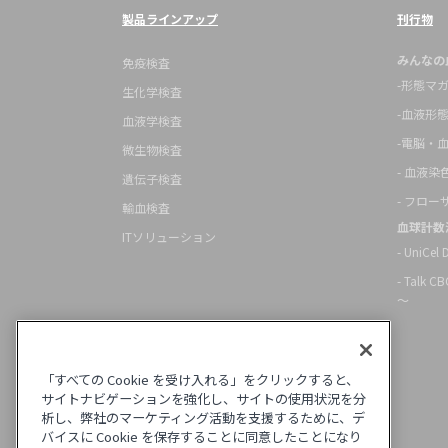
製品ラインアップ
刊行物
みんなの
免疫検査
-形態マ
生化学検査
-血液形
血液学検査
-電脳・
微生物検査
- 血液
遺伝子検査
- フロ
輸血検査
血球計数
ITソリューション
- UniCel
- Tal
～
「すべての Cookie を受け入れる」をクリックすると、
サイトナビゲーションを強化し、サイトの使用状況を分
析し、弊社のマーケティング活動を支援するために、デ
バイスに Cookie を保存することに同意したことになり