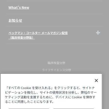
What’s New
お知らせ
ベックマン・コールター メールマガジン配信
（臨床検査分野版）
臨床検査分野
ライフサイエンス分野
企業情報
米国本社リンク（English）
「すべての Cookie を受け入れる」をクリックすると、サイトナ
サイトポリシー
ビゲーションを強化し、サイトの使用状況を分析し、弊社のマー
ケティング活動を支援するために、デバイスに Cookie を保存す
プライバシーポリシー
ることに同意したことになります。
© ベックマン・コールター株式会社. All rights reserved.