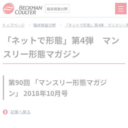
臨床検査分野
トップページ
臨床検査分野
「ネットで形態」第4弾 マンスリー
「ネットで形態」第4弾 マン
スリー形態マガジン
第90回 「マンスリー形態マガジ
ン」 2018年10月号
記事へ戻る