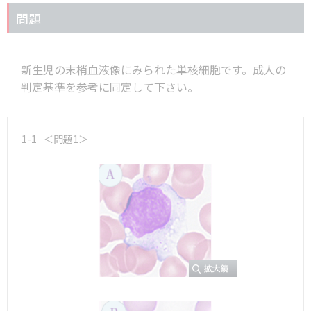
問題
新生児の末梢血液像にみられた単核細胞です。成人の
判定基準を参考に同定して下さい。
1-1
＜問題1＞