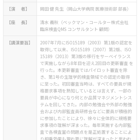
【演 者】
岡田 健 先生（岡山大学病院 医療技術部 部長）
【座 長】
清水 義秋（ベックマン・コールター株式会社
臨床検査QMS コンサルタント 顧問）
【講演要旨】
2007年7月にISO15189（2003）第1版の認定を
取得して以来、ISO15189（2007）第2版、ISO
15189（2013）第3版の移行をサーベイランス
で実施しながら8年目を迎え2回目の更新審査 を
行った。本更新審査ではパイロット審査を除
き、第1号の生理学的検査領域での認定の取得
に至った。初回審査当時は、すべての要員が規
格要求事項を熟知しているとは言えず、一部の
要員が中心になり何とか品質マネジメントシス
テムを回してきた。内部の勉強会や外部の勉強
会および内部監査員研修会などに要員が積極的
に参加したことにより、徐々に全体的に規格要
求事項の理解が深まった。毎年実施する内部監
査で各検査室の問題点を是正処置することによ
り相乗効果も現れ更に理解が深まったと思われ