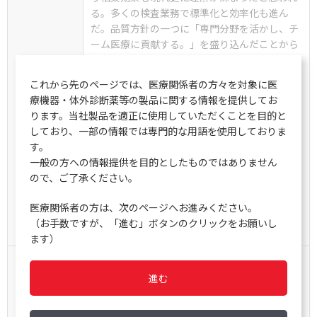
る。多くの検査業務で標準化と効率化も進ん
だ。品質方針の一つに「専門分野を活かし、チ
ーム医療に貢献する。」を盛り込んだことから
多くのチーム医療にも参画しており臨床側から
も高い評価を得ている。
これから先のページでは、医療関係者の方々を対象に医
2013年7月には厚生労働省より「国際共同治験
療機器・体外診断薬等の製品に関する情報を提供してお
や医師主導治験をはじめとした治験又は臨床研
ります。当社製品を適正に使用していただくことを目的と
究を積極的に実施している医療機関では、当該
しており、一部の情報では専門的な用語を使用しておりま
医療機関の検査精度を確保するため、ISO1518
す。
9等の外部評価による認定を取得する。」との
一般の方への情報提供を目的としたものではありません
通達や臨床研究中核病院の施設要件に盛り込ま
ので、ご了承ください。
れたことにより多くの施設にとって認定取得が
必要になってきた。当院の8年間の認定取得維
医療関係者の方は、次のページへお進みください。
持の経験から、セミナーでは課題についても触
（お手数ですが、「進む」ボタンのクリックをお願いし
れておきたい。
ます）
【お知らせ
】
昨年(平成26年度 日臨技中四国
進む
支部医学検査学会[第47回])の様
子は
こちら！