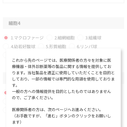
細胞4
1.マクロファージ
2.細網細胞
3.組織球
4.幼若好酸球
5.形質細胞
6.リンパ球
7.組織好酸球
8.組織好塩基球
これから先のページでは、医療関係者の方々を対象に医
療機器・体外診断薬等の製品に関する情報を提供してお
ります。当社製品を適正に使用していただくことを目的と
細胞5
しており、一部の情報では専門的な用語を使用しておりま
す。
一般の方への情報提供を目的としたものではありません
1.マクロファージ
2.細網細胞
3.組織球
ので、ご了承ください。
4.幼若好酸球
5.形質細胞
6.リンパ球
医療関係者の方は、次のページへお進みください。
7.組織好酸球
8.組織好塩基球
（お手数ですが、「進む」ボタンのクリックをお願いし
ます）