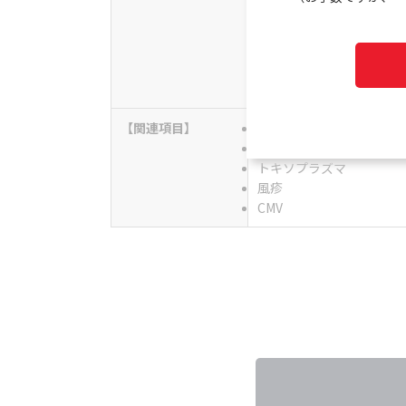
【
関連項目
】
免疫ソリューション
婦人科・性ホルモン関連
トキソプラズマ
風疹
CMV