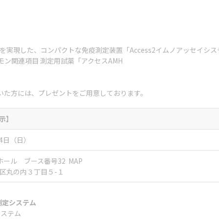
定を実現した、コンパクトな免疫測定装置「Access2イムノアッセイシス
ン関連項目 測定用試薬「アクセスAMH
いた方には、プレゼントをご用意しております。
示】
24日（日）
ホール ブース番号32
MAP
代田区丸の内３丁目５-１
測定システム
システム