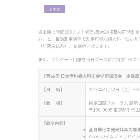
その他
卓上機で時間100テスト処理/最大24項目の同時測
ム」と、自動測定装置で測定可能な婦人科・性ホルモ
（研究用試薬）」を展示いたします。
また、アンケート用紙を当日ブースにご持参いただ
【
第68回 日本産科婦人科学会学術講演会
企業展
【日 時】
2016年4月22日（金）～
【会 場】
東京国際フォーラム 展示
〒100-0005 東京都千
【展示内容】
全自動化学発光酵素免疫
Access2イムノアッセイ