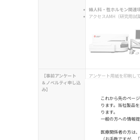
婦人科・性ホルモン関連項
アクセスAMH（研究用試
【
事前アンケート
アンケート用紙を印刷し
＆ノベルティ申し込
み
】
先着300名に「ハンドル
回限り）
これから先のページ
ります。当社製品を
ブースへのご来場を心よ
ります。
す。
一般の方への情報提
医療関係者の方は、
（お手数ですが、「