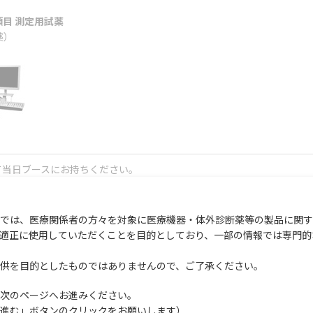
目 測定用試薬
薬）
て当日ブースにお持ちください。
＊
ダイナモライト（ソーラー）」をプレゼント
いたします。（＊お一人様
では、医療関係者の方々を対象に医療機器・体外診断薬等の製品に関す
適正に使用していただくことを目的としており、一部の情報では専門的
りお待ちしておりま
供を目的としたものではありませんので、ご了承ください。
次のページへお進みください。
進む」ボタンのクリックをお願いします）