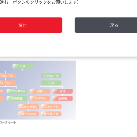
進む」ボタンのクリックをお願いします）
ACTの発見、freePSAの発見へと続いていきます。
＜⇒豆知識1参照＞
性を発表し、1994年にはCatalonaらがTandem PSAキットを用いて、PSA
について複数施設データをまとめて報告しました。この時に、PSA 4.
、無駄な針生検を実施することなく、しかも前立腺がんの患者を適切に発
進む
戻る
Aキットによって決められたPSA 4 ng/mLというカットオフ値は、測定
っています。
＜⇒豆知識2参照＞
eePSAを用いた前立腺がんスクリーニングのフローチャートが発表され、
発見へと繋げる方法は、今日でも広く利用されています。