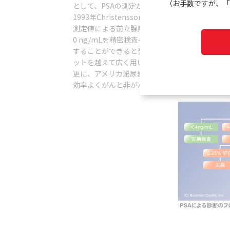
（お手数ですが、「
として、PSAの測定が行われるようになり、PSA-
1993年ChristenssonらがF/T比の臨床的有用
測定値による前立腺疾患の早期発見と直腸診の関係
0 ng/mLを精密検査へのカットオフとすると
することができると発表しました。Tandem PS
ットを越えて広く用いられ、いわば業界標準とな
更に、アメリカ泌尿器科学会により、PSA、fr
効率よくがんと非がんを識別し前立腺がん早期