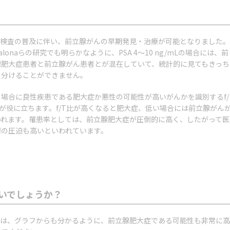
SA検査の普及に伴い、前立腺がんの早期発見・治療が可能となりました。
talonaらの研究でも明らかなように、PSA 4～10 ng/mLの場合には、前
腺肥大症患者と前立腺がん患者とが混在していて、統計的に見てもきっち
と分けることができません。
の場合に良性疾患である肥大症か悪性の可能性が高いがんかを識別するf/
比が役に立ちます。f/T比が高くなると肥大症、低い場合には前立腺がん
われます。罹患率としては、前立腺肥大症が圧倒的に高く、したがって医
費の圧迫も高いといわれています。
いいでしょうか？
合は、グラフからも分かるように、前立腺肥大症である可能性も非常に高