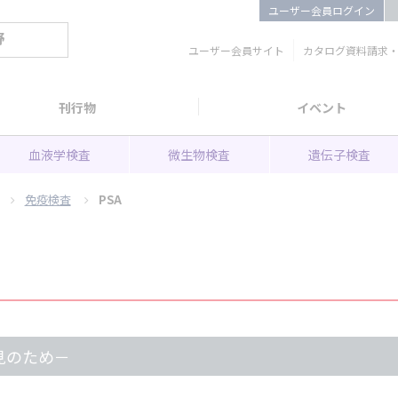
ユーザー会員ログイン
野
ユーザー会員サイト
カタログ資料請求
刊行物
イベント
血液学検査
微生物検査
遺伝子検査
免疫検査
PSA
見のため－