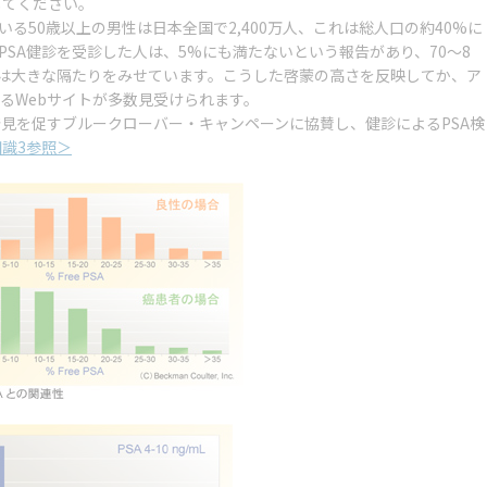
してください。
る50歳以上の男性は日本全国で2,400万人、これは総人口の約40%に
で、PSA健診を受診した人は、5%にも満たないという報告があり、70～8
は大きな隔たりをみせています。こうした啓蒙の高さを反映してか、ア
るWebサイトが多数見受けられます。
見を促すブルークローバー・キャンペーンに協賛し、健診によるPSA検
識3参照＞