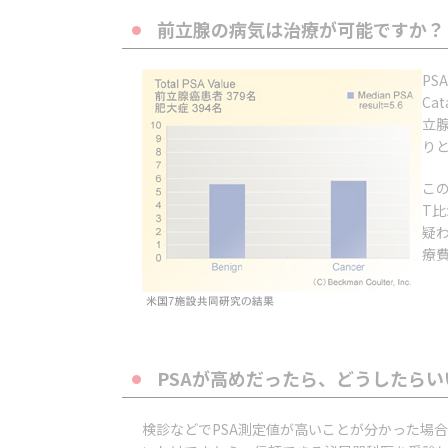
前立腺の病気は治療が可能ですか？
P
Ca
立
り
こ
T
疑
療
PSAが高めだったら、どうしたら
検診などでPSA測定値が高いことが分かった場