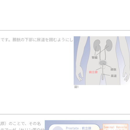
さです。膀胱の下部に尿道を囲むようにし
立腺特異抗原）のことで、その名
ロテアーゼ（セリン蛋白分