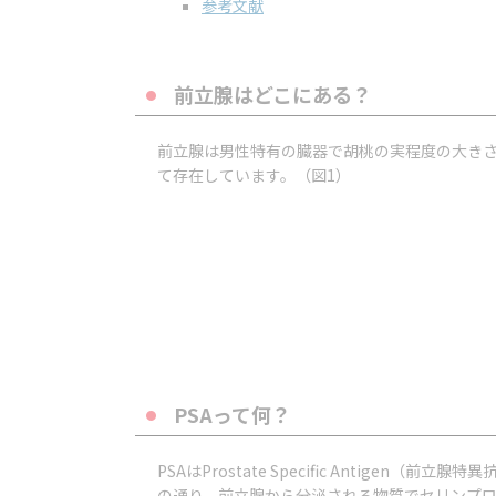
参考文献
前立腺はどこにある？
前立腺は男性特有の臓器で胡桃の実程度の大き
て存在しています。（図1）
PSAって何？
PSAはProstate Specific Antigen（前
の通り、前立腺から分泌される物質でセリンプ