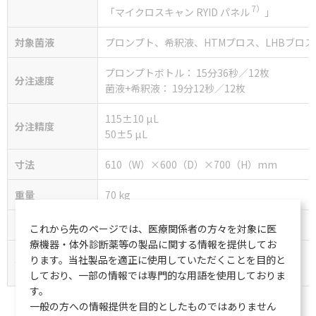
7）
「マイクロスキャン RYID パネル
」
対象菌液
プロンプト、希釈液、HTMプロス、LHBブロス
プロンプトボトル： 15分36秒／12枚
分注速度
菌液+希釈液： 19分12秒／12枚
115±10 µL
分注精度
50±5 µL
寸法
610（W）×600（D）×700（H）mm
重量
70 kg
電源
100 V、50 / 60Hz
これから先のページでは、医療関係者の方々を対象に医
療機器・体外診断薬等の製品に関する情報を提供してお
100 VA
ります。当社製品を適正に使用していただくことを目的と
消費電力
（入力電圧： 100 V±10%、最大電流：1 A）
しており、一部の情報では専門的な用語を使用しておりま
す。
一般の方への情報提供を目的としたものではありません