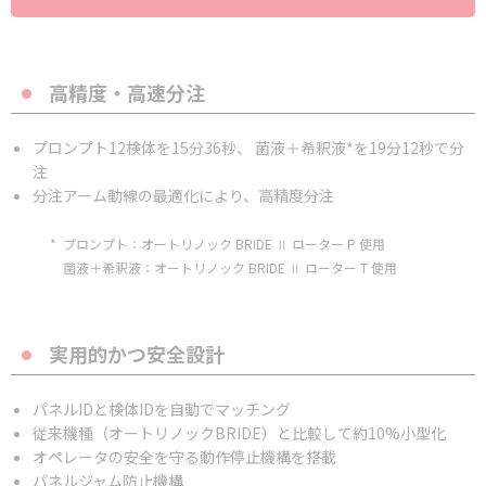
高精度・高速分注
プロンプト12検体を15分36秒、 菌液＋希釈液*を19分12秒で分
注
分注アーム動線の最適化により、高精度分注
* プロンプト：オートリノック BRIDE Ⅱ ローター P 使用
菌液＋希釈液：オートリノック BRIDE Ⅱ ローター T 使用
実用的かつ安全設計
パネルIDと検体IDを自動でマッチング
従来機種（オートリノックBRIDE）と比較して約10%小型化
オペレータの安全を守る動作停止機構を搭載
パネルジャム防止機構