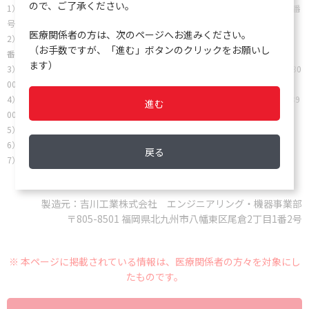
ので、ご了承ください。
1） マイクロスキャン Pos シリーズ 承認番号：20700AMY00075000、届出番
号：13E1X80150000123
医療関係者の方は、次のページへお進みください。
2） マイクロスキャン Neg シリーズ 承認番号：20600AMY00147000、届出
（お手数ですが、「進む」ボタンのクリックをお願いし
番号：13E1X80150000122
ます）
3） マイクロスキャン Rapid plus Pos シリーズ 承認番号：21800AMX108930
00、届出番号：13E1X80150000127
4） マイクロスキャン Rapid plus NegⅡ シリーズ 承認番号：21800AMX1089
進む
0000、届出番号：13E1X80150000126
5） マイクロスキャン HNID パネル 承認番号：21700AMY00134000
6） マイクロスキャン RAID パネル 承認番号：21700AMY00135000
戻る
7） マイクロスキャン RYID パネル 承認番号：21700AMY00060000
製造元：吉川工業株式会社 エンジニアリング・機器事業部
〒805-8501 福岡県北九州市八幡東区尾倉2丁目1番2号
※ 本ページに掲載されている情報は、医療関係者の方々を対象にし
たものです。